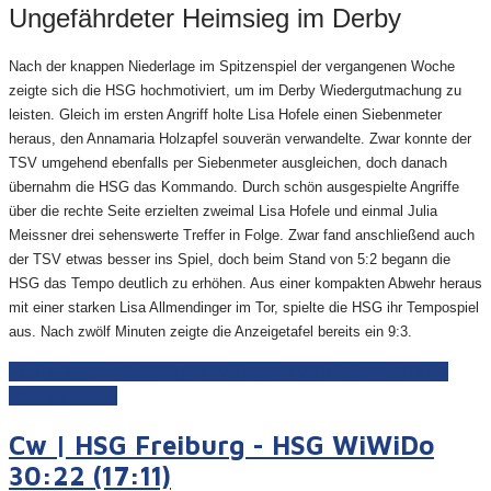
Ungefährdeter Heimsieg im Derby
Nach der knappen Niederlage im Spitzenspiel der vergangenen Woche
zeigte sich die HSG hochmotiviert, um im Derby Wiedergutmachung zu
leisten. Gleich im ersten Angriff holte Lisa Hofele einen Siebenmeter
heraus, den Annamaria Holzapfel souverän verwandelte. Zwar konnte der
TSV umgehend ebenfalls per Siebenmeter ausgleichen, doch danach
übernahm die HSG das Kommando. Durch schön ausgespielte Angriffe
über die rechte Seite erzielten zweimal Lisa Hofele und einmal Julia
Meissner drei sehenswerte Treffer in Folge. Zwar fand anschließend auch
der TSV etwas besser ins Spiel, doch beim Stand von 5:2 begann die
HSG das Tempo deutlich zu erhöhen. Aus einer kompakten Abwehr heraus
mit einer starken Lisa Allmendinger im Tor, spielte die HSG ihr Tempospiel
aus. Nach zwölf Minuten zeigte die Anzeigetafel bereits ein 9:3.
Weiterlesen: F1 | HSG WiWiDo - TSV Heiningen 1892 2
38:23 (20:12)
Cw | HSG Freiburg - HSG WiWiDo
30:22 (17:11)