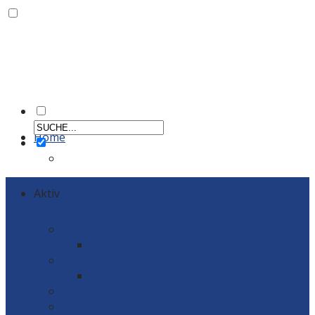
Home
Aktiv
Männer
Einzelportraits Männer 1
Frauen
Einzelportraits Frauen1
Schiedsrichter
Vereinskollektion