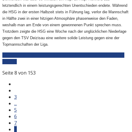
letztendlich in einem leistungsgerechten Unentschieden endete. Während
die HSG in der ersten Halbzeit stets in Führung lag, verlor die Mannschaft
in Hälfte zwei in einer hitzigen Atmosphäre phasenweise den Faden,
weshalb man am Ende von einem gewonnenen Punkt sprechen muss.
Trotzdem zeigte die HSG eine Woche nach der unglücklichen Niederlage
gegen den TSV Deizisau eine weitere solide Leistung gegen eine der
Topmannschaften der Liga.
Weiterlesen: M1 | TSV Denkendorf - HSG WiWiDo 30:30
(14:15)
Seite 8 von 153
3
...
5
6
7
8