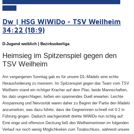
Weiterlesen: Cw | HSG Freiburg - HSG WiWiDo 30:22
(17:11)
Dw | HSG WiWiDo - TSV Weilheim
34:22 (18:9)
D-Juge
nd weiblich | Bezirksoberliga
Heimsieg im Spitzenspiel gegen den
TSV Weilheim
Am vergangenen Sonntag gab es für unsere D1–Mädels eine echte
Herausforderung zu meistern: Im Spitzenspiel gegen das Team vom TSV
Weilheim stand ein richtiger Kracher auf dem Plan, beide Mannschaften,
bis dato ungeschlagen, ließen ein spannendes Duell erwarten. Leichte
Anspannung und Nervosität waren daher zu Beginn der Partie den Mädels
anzumerken, was dazu führte, dass die Gegnerinnen schnell mit 0:2 in
Führung gingen. Dadurch wachgerüttelt drehte WiWiDo nun richtig auf:
Eine enge und offensive Deckung ließ den Weilheimerinnen im folgenden
Verlauf nur noch wenig Möglichkeiten zum Torabschluss, während unsere