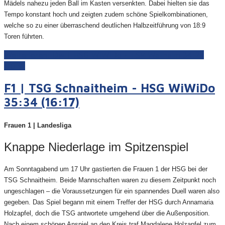
Mädels nahezu jeden Ball im Kasten versenkten. Dabei hielten sie das
Tempo konstant hoch und zeigten zudem schöne Spielkombinationen,
welche so zu einer überraschend deutlichen Halbzeitführung von 18:9
Toren führten.
Weiterlesen: Dw | HSG WiWiDo - TSV Weilheim 34:22
(18:9)
F1 | TSG Schnaitheim - HSG WiWiDo
35:34 (16:17)
Frauen 1 | Landesliga
Knappe Niederlage im Spitzenspiel
Am Sonntagabend um 17 Uhr gastierten die Frauen 1 der HSG bei der
TSG Schnaitheim. Beide Mannschaften waren zu diesem Zeitpunkt noch
ungeschlagen – die Voraussetzungen für ein spannendes Duell waren also
gegeben. Das Spiel begann mit einem Treffer der HSG durch Annamaria
Holzapfel, doch die TSG antwortete umgehend über die Außenposition.
Nach einem schönen Anspiel an den Kreis traf Magdalene Holzapfel zum