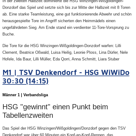
In der zweiten Halbzeit dominierte die HSG Winzingen-Wißgoldingen-
Donzdorf das Spiel und setzte sich bis zur Mitte der Halbzeit mit 8 Toren
ab. Eine starke Teamleistung, eine gut funktionierende Abwehr und schön
herausgespielte Tore im Angriff sicherten den Heimmädels einen
ungefährdeten Sieg. Am Ende stand ein verdienter 11-Tore-Vorsprung zu
Buche.
Die Tore für die HSG Winzingen-Wißgoldingen-Donzdorf warfen:
Lilli
Clement, Beatrice Oßwald, Luisa Heilig, Leonie Ploss, Lina Dürler, Nele
Hofele, Ida Baur, Lilli Müller, Eda Qorri, Anna Schmitt, Liara Stuber
M1 | TSV Denkendorf - HSG WiWiDo
30:30 (14:15)
Männer 1 | Verbandsliga
HSG "gewinnt" einen Punkt beim
Tabellenzweiten
Das Spiel der HSG Winzingen/Wißgoldingen/Donzdorf gegen den TSV
Denkendorf war über 60 Minuten ein Kopf-an-Kopf-Rennen, das