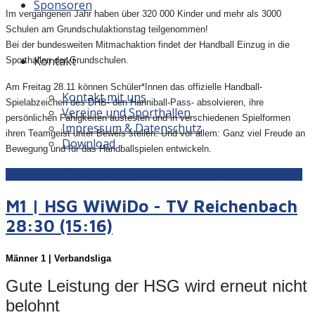
Sponsoren
Im vergangenen Jahr haben über 320 000 Kinder und mehr als 3000
Schulen am Grundschulaktionstag teilgenommen!
Bei der bundesweiten Mitmachaktion findet der Handball Einzug in die
Kontakt
Sporthallen der Grundschulen.
Am Freitag 28.11 können Schüler*Innen das offizielle Handball-
Kontakt mit uns
Spielabzeichen des DHB- den Hanniball-Pass- absolvieren, ihre
Vereine und Sporthallen
persönlichen Fähigkeiten austesten und in verschiedenen Spielformen
Impressum & Datenschutz
ihren Teamgeist unter Beweis stellen. Und vor allem: Ganz viel Freude an
Download
Bewegung und für das Handballspielen entwickeln.
Weiterlesen: Vorbericht Grundschulaktionstag | 28.11.2025
M1 | HSG WiWiDo - TV Reichenbach
28:30 (15:16)
Männer 1 | Verbandsliga
Gute Leistung der HSG wird erneut nicht
belohnt