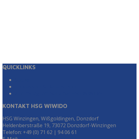
QUICKLINKS
Suche
Impressum & Datenschutz
Zur Instagram Seite der HSG WiWiDo
KONTAKT HSG WIWIDO
HSG Winzingen, Wißgoldingen, Donzdorf
Heldenberstraße 19, 73072 Donzdorf-Winzingen
Telefon: +49 (0) 71 62 | 94 06 61