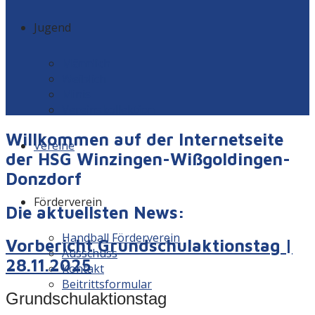
Jugend
Männlich
Weiblich
Minis
Vereinskollektion
Willkommen auf der Internetseite
Vereine
der HSG Winzingen-Wißgoldingen-
Donzdorf
Förderverein
Die aktuellsten News:
Handball Förderverein
Vorbericht Grundschulaktionstag |
Ausschuss
28.11.2025
Kontakt
Beitrittsformular
Grundschulaktionstag