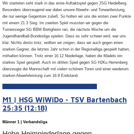
Wir starteten seht stark in das erste Auftaktspiel gegen JSG Heidelberg.
Besonders überzeugend war dabei unsere Abwehr- und Torwartleistung,
die nur wenige Gegentore zuließ. So holten wir uns die ersten zwei Punkte
mit einem 21:3 Sieg. Im zweiten Spiel mussten wir gegen die
Turniersieger SG BBM Bietigheim ran, die nächste Woche um die
Jugendhandball-Bundesliga spielen. Dass es sehr schwer wird, war uns
klar. Nichts desto trotz, wollten wir zeigen, dass wir auch gegen einen
starken Gegner, die letztes Jahr schon in der Regionalliga gespielt hatten,
mithalten können. Trotz einer 16:12 Niederlage, haben die Mädels ein
starkes Spiel gespielt. Auch im dritten Spiel gegen SG H2Ku Herrenberg
überzeugte die Mannschaft mit vielen schönen Toren und einer wiederum
starken Abwehrleistung zum 16:9 Endstand.
Weiterlesen: Bw | Qualifikation Regionalliga
M1 | HSG WiWiDo - TSV Bartenbach
25:35 (12:18)
Männer 1 | Verbandsliga
Hohe Heimniederlage gegen