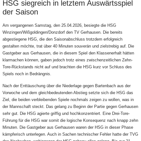
HSG siegreich in letztem Auswärtsspiel
der Saison
Am vergangenen Samstag, den 25.04.2026, besiegte die HSG
Winzingen/Wißgoldingen/Donzdorf den TV Gerhausen. Die bereits
abgestiegene HSG, die den Saisonabschluss trotzdem erfolgreich
gestalten möchte, trat über 40 Minuten souverän und zielstrebig auf. Die
Gastgeber aus Gerhausen, die in diesem Spiel den Klassenerhalt hätten
klarmachen können, gaben jedoch trotz eines zwischenzeitlichen Zehn-
Tore-Rückstands nicht auf und brachten die HSG kurz vor Schluss des
Spiels noch in Bedrängnis.
Nach der Enttäuschung über die Niederlage gegen Bartenbach aus der
Vorwoche und dem gleichbedeutenden Abstieg setzte sich die HSG das
Ziel, die beiden verbleibenden Spiele nochmals zeigen zu wollen, was in
der Mannschaft steckt. Das gelang zu Beginn der Partie gegen Gerhausen
sehr gut. Die HSG agierte griffig und hochkonzentriert. Eine Drei-Tore-
Führung für die HSG war somit die logische Konsequenz nach knapp zehn
Minuten. Die Gastgeber aus Gerhausen waren der HSG in dieser Phase
kämpferisch unterlegen. Auch in Sachen technischer Fehler hatte der TVG