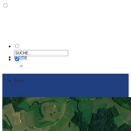
Home
Aktiv
Männer
Einzelportraits Männer 1
Frauen
Einzelportraits Frauen1
Schiedsrichter
Vereinskollektion