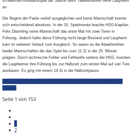
schwersten Auswärtsspiel der Saison beim Tabellenführer HRW Laupheim
an.
Der Beginn der Partie verlief ausgeglichen und keine Mannschaft konnte
sich entscheidend absetzen. In der 10. Spielminute brachte HSG-Kapitän
Felix Däumling seine Mannschaft das erste Mal mit zwei Toren in
Führung. Jedoch hatte diese Führung nicht lange Bestand und Laupheim
kam im weiteren Verlauf zum Ausgleich. So waren es die Abwehrreihen
beider Mannschaften die das Spiel bis zum 11:11 in der 25. Minute
prägten. Durch technische Fehler und Fehlwürfe seitens der HSG, konnten
die Laupheimer ihre Führung bis zur Halbzeit zum ersten Mal auf vier Tore
ausbauen. Es ging mit einem 14:11 in die Halbzeitpause.
Weiterlesen: M1 | HRW Laupheim - HSG WiWiDo 32:24
(14:11)
Seite 1 von 153
1
2