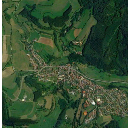
Jugend
Männlich
Weiblich
Minis
Vereinskollektion
Vereine
Förderverein
Handball Förderverein
Ausschuss
Kontakt
Beitrittsformular