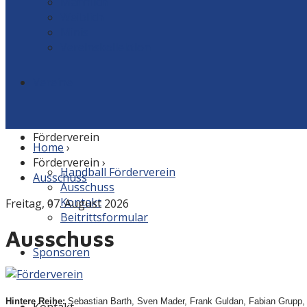
Männlich
Weiblich
Minis
Vereinskollektion
Vereine
Förderverein
Home
›
Förderverein
›
Handball Förderverein
Ausschuss
Ausschuss
Kontakt
Freitag, 07. August 2026
Beitrittsformular
Ausschuss
Sponsoren
Hintere Reihe:
Sebastian Barth, Sven Mader, Frank Guldan, Fabian Grupp,