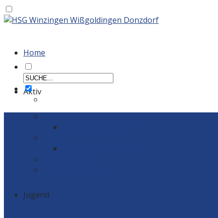
Home
Aktiv
Männer
Einzelportraits Männer 1
Frauen
Einzelportraits Frauen1
Schiedsrichter
Vereinskollektion
Jugend