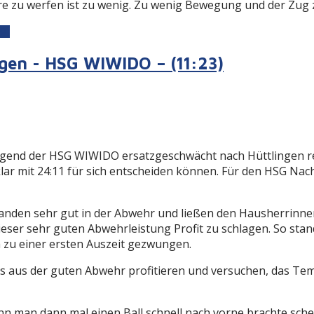
ore zu werfen ist zu wenig. Zu wenig Bewegung und der Zug
9)
ngen - HSG WIWIDO – (11:23)
ugend der HSG WIWIDO ersatzgeschwächt nach Hüttlingen re
lar mit 24:11 für sich entscheiden können. Für den HSG Nac
tanden sehr gut in der Abwehr und ließen den Hausherrinne
dieser sehr guten Abwehrleistung Profit zu schlagen. So sta
 zu einer ersten Auszeit gezwungen.
 aus der guten Abwehr profitieren und versuchen, das Tem
Wenn man dann mal einen Ball schnell nach vorne brachte s