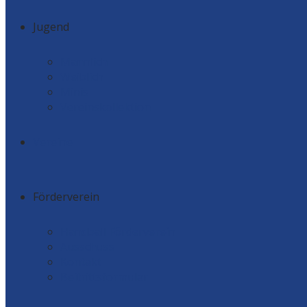
Jugend
Männlich
Weiblich
Minis
Vereinskollektion
Vereine
Förderverein
Handball Förderverein
Ausschuss
Kontakt
Beitrittsformular