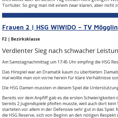
Torhüter. So ging man mit einem zwar klaren, aber nicht zu
Weiterlesen: A-Jugend weiblich | SG Hofen/Hüttlingen - HS
Frauen 2 | HSG WIWIDO – TV Möggling
F2 | Bezirksklasse
Verdienter Sieg nach schwacher Leistun
Am Samstagnachmittag um 17:45 Uhr empfing die HSG Rese
Das Hinspiel war an Dramatik kaum zu überbieten. Damals
mal wollte man von vorne herein für klare Verhältnisse so
Die HSG Damen mussten in diesem Spiel die Unterstützung
Bereits vor dem Anpfiff gab es die ersten Schwierigkeiten 
bereits 2 Jugendspiele pfeifen musste, weil auch dort kein
starteten vor allem in der Defensive sehr gut in das Spiel
die HSG Reserve, sich von Beginn an den nötigen Respekt d