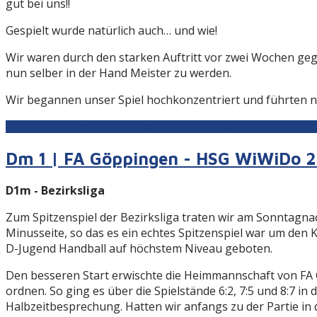
gut bei uns!!
Gespielt wurde natürlich auch… und wie!
Wir waren durch den starken Auftritt vor zwei Wochen g
nun selber in der Hand Meister zu werden.
Wir begannen unser Spiel hochkonzentriert und führten n
Weiterlesen: Bm 2 | WiWiDo - JSG HDH/Dettingen. 34:22 (1
Dm 1 | FA Göppingen - HSG WiWiDo 22
D1m - Bezirksliga
Zum Spitzenspiel der Bezirksliga traten wir am Sonntagn
Minusseite, so das es ein echtes Spitzenspiel war um den 
D-Jugend Handball auf höchstem Niveau geboten.
Den besseren Start erwischte die Heimmannschaft von FA G
ordnen. So ging es über die Spielstände 6:2, 7:5 und 8:7 i
Halbzeitbesprechung. Hatten wir anfangs zu der Partie in 