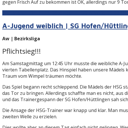
gegen Frisch Auf zu bekommen ist OK, allerdings nur 9 T
Weiterlesen: Dm 1 | FA Göppingen - HSG WiWiDo 22:22 (11:
A-Jugend weiblich | SG Hofen/Hüttli
Aw | Bezirksliga
Pflichtsieg!!!
Am Samstagmittag um 12:45 Uhr musste die weibliche A-J
vierten Tabellenplatz. Das Hinspiel haben unsere Mädels k
Traum vom Wimpel träumen möchte.
Das Spiel begann recht schleppend. Die Mädels der HSG s
das Tor zu bringen. Allerdings schaffte man es nicht, aus 
und das Trainergespann der SG Hofen/Hüttlingen sah sich
Die Ansage der HSG-Trainer war knapp und klar. Man muss
zweiten Welle zu erzielen.
Dies wollte aber an diesem Tag einfach nicht gelingen. 