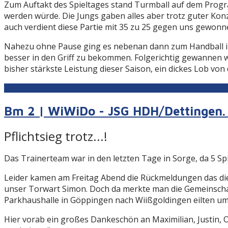
Zum Auftakt des Spieltages stand Turmball auf dem Program
werden würde. Die Jungs gaben alles aber trotz guter Kon
auch verdient diese Partie mit 35 zu 25 gegen uns gewonn
Nahezu ohne Pause ging es nebenan dann zum Handball im 
besser in den Griff zu bekommen. Folgerichtig gewannen wi
bisher stärkste Leistung dieser Saison, ein dickes Lob von
Weiterlesen: B2 männlich | HSG WiWi E-Männlich 4+1: TSV 
Bm 2 | WiWiDo - JSG HDH/Dettingen. 
Pflichtsieg trotz...!
Das Trainerteam war in den letzten Tage in Sorge, da 5 Sp
Leider kamen am Freitag Abend die Rückmeldungen das dies
unser Torwart Simon. Doch da merkte man die Gemeinschaft
Parkhaushalle in Göppingen nach Wiißgoldingen eilten um
Hier vorab ein großes Dankeschön an Maximilian, Justin, O