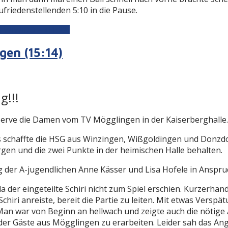
friedenstellenden 5:10 in die Pause.
G WIWIDO – (11:23)
en (15:14)
g!!!
rve die Damen vom TV Mögglingen in der Kaiserberghalle.
 schaffte die HSG aus Winzingen, Wißgoldingen und Donzdor
rgen und die zwei Punkte in der heimischen Halle behalten.
 der A-jugendlichen Anne Kässer und Lisa Hofele in Anspr
da der eingeteilte Schiri nicht zum Spiel erschien. Kurzerha
 Schiri anreiste, bereit die Partie zu leiten. Mit etwas Ve
. Man war von Beginn an hellwach und zeigte auch die nötige
er Gäste aus Mögglingen zu erarbeiten. Leider sah das Angr