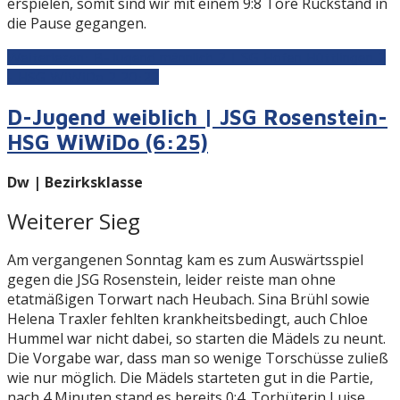
erspielen, somit sind wir mit einem 9:8 Tore Rückstand in
die Pause gegangen.
Weiterlesen: B-Jugend männlich 2 | SG Hofen Hüttlingen 2
- HSG WiWiDo 2 20:22
D-Jugend weiblich | JSG Rosenstein-
HSG WiWiDo (6:25)
Dw | Bezirksklasse
Weiterer Sieg
Am vergangenen Sonntag kam es zum Auswärtsspiel
gegen die JSG Rosenstein, leider reiste man ohne
etatmäßigen Torwart nach Heubach. Sina Brühl sowie
Helena Traxler fehlten krankheitsbedingt, auch Chloe
Hummel war nicht dabei, so starten die Mädels zu neunt.
Die Vorgabe war, dass man so wenige Torschüsse zuließ
wie nur möglich. Die Mädels starteten gut in die Partie,
nach 4 Minuten stand es bereits 0:4. Torhüterin Luise