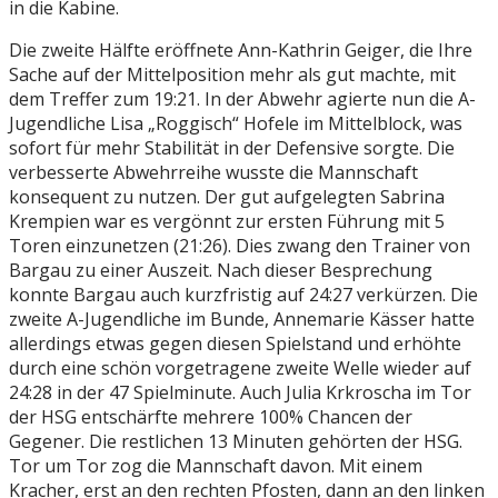
in die Kabine.
Die zweite Hälfte eröffnete Ann-Kathrin Geiger, die Ihre
Sache auf der Mittelposition mehr als gut machte, mit
dem Treffer zum 19:21. In der Abwehr agierte nun die A-
Jugendliche Lisa „Roggisch“ Hofele im Mittelblock, was
sofort für mehr Stabilität in der Defensive sorgte. Die
verbesserte Abwehrreihe wusste die Mannschaft
konsequent zu nutzen. Der gut aufgelegten Sabrina
Krempien war es vergönnt zur ersten Führung mit 5
Toren einzunetzen (21:26). Dies zwang den Trainer von
Bargau zu einer Auszeit. Nach dieser Besprechung
konnte Bargau auch kurzfristig auf 24:27 verkürzen. Die
zweite A-Jugendliche im Bunde, Annemarie Kässer hatte
allerdings etwas gegen diesen Spielstand und erhöhte
durch eine schön vorgetragene zweite Welle wieder auf
24:28 in der 47 Spielminute. Auch Julia Krkroscha im Tor
der HSG entschärfte mehrere 100% Chancen der
Gegener. Die restlichen 13 Minuten gehörten der HSG.
Tor um Tor zog die Mannschaft davon. Mit einem
Kracher, erst an den rechten Pfosten, dann an den linken