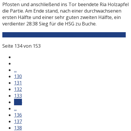
Pfosten und anschließend ins Tor beendete Ria Holzapfel
die Partie. Am Ende stand, nach einer durchwachsenen
ersten Hälfte und einer sehr guten zweiten Hälfte, ein
verdienter 28:38 Sieg für die HSG zu Buche.
Weiterlesen: Frauen 1 | TV Bargau : HSG WiWiDo (28:38)
Seite 134 von 153
...
130
131
132
133
134
...
136
137
138