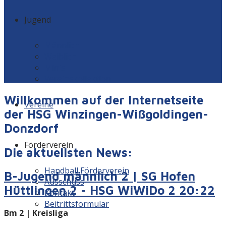
Jugend
Männlich
Weiblich
Minis
Vereinskollektion
Willkommen auf der Internetseite
Vereine
der HSG Winzingen-Wißgoldingen-
Donzdorf
Förderverein
Die aktuellsten News:
Handball Förderverein
B-Jugend männlich 2 | SG Hofen
Ausschuss
Hüttlingen 2 - HSG WiWiDo 2 20:22
Kontakt
Beitrittsformular
Bm 2 | Kreisliga