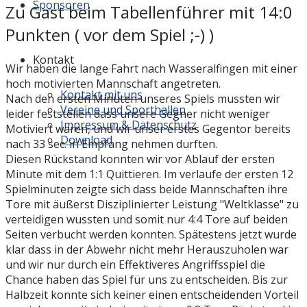
Sponsoren
Zu Gast beim Tabellenführer mit 14:0
Punkten ( vor dem Spiel ;-) )
Kontakt
Wir haben die lange Fahrt nach Wasseralfingen mit einer
hoch motivierten Mannschaft angetreten.
Kontakt mit uns
Nach den ersten Minuten unseres Spiels mussten wir
Vereine und Sporthallen
leider feststellen dass unsere Gegner nicht weniger
Impressum & Datenschutz
Motiviert waren, und wir unser erstes Gegentor bereits
Download
nach 33 sec. in Empfang nehmen durften.
Diesen Rückstand konnten wir vor Ablauf der ersten
Minute mit dem 1:1 Quittieren. Im verlaufe der ersten 12
Spielminuten zeigte sich dass beide Mannschaften ihre
Tore mit äußerst Disziplinierter Leistung "Weltklasse" zu
verteidigen wussten und somit nur 4:4 Tore auf beiden
Seiten verbucht werden konnten. Spätestens jetzt wurde
klar dass in der Abwehr nicht mehr Herauszuholen war
und wir nur durch ein Effektiveres Angriffsspiel die
Chance haben das Spiel für uns zu entscheiden. Bis zur
Halbzeit konnte sich keiner einen entscheidenden Vorteil