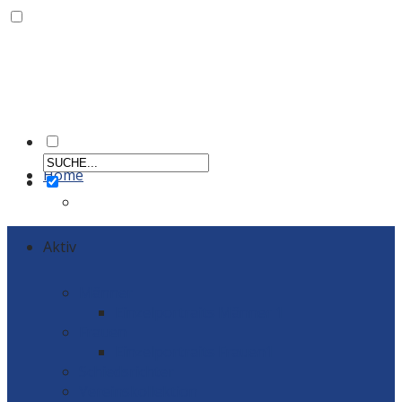
Home
Aktiv
Männer
Einzelportraits Männer 1
Frauen
Einzelportraits Frauen1
Schiedsrichter
Vereinskollektion