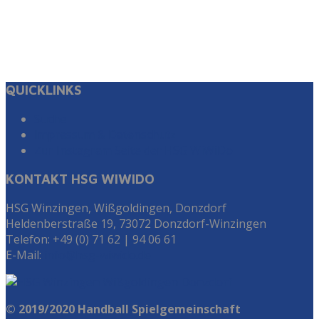
QUICKLINKS
Suche
Impressum & Datenschutz
Zur Instagram Seite der HSG WiWiDo
KONTAKT HSG WIWIDO
HSG Winzingen, Wißgoldingen, Donzdorf
Heldenberstraße 19, 73072 Donzdorf-Winzingen
Telefon: +49 (0) 71 62 | 94 06 61
E-Mail:
info@hsg-wiwido.de
© 2019/2020 Handball Spielgemeinschaft