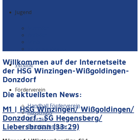
Jugend
Männlich
Weiblich
Minis
Vereinskollektion
Willkommen auf der Internetseite
Vereine
der HSG Winzingen-Wißgoldingen-
Donzdorf
Förderverein
Die aktuellsten News:
Handball Förderverein
M1 | HSG Winzingen/ Wißgoldingen/
Ausschuss
Donzdorf - SG Hegensberg/
Kontakt
Liebersbronn (33:29)
Beitrittsformular