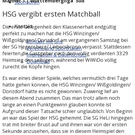
Männer 1 |
Württembergliga Süd
Sponsoren
HSG vergibt ersten Matchball
Kontakt
Die erste Gelegenheit den Klassenerhalt endgültig
perfekt zu machen hat die HSG Winzingen/
Wißgoldingen/ Donzdorf am vergangenen Samstag bei
Kontakt mit uns
der SG Hegensberg/ Liebersbronn verpasst. Stattdessen
Vereine und Sporthallen
feierten die Gastgeber nach dem völlig verdienten 33:29
Impressum & Datenschutz
Heimsieg den selbigen, während bei WiWiDo völlig
Download
zurecht die Köpfe hingen.
Es war eines dieser Spiele, welches vermutlich drei Tage
hätte gehen können, die HSG Winzingen/ Wißgoldingen/
Donzdorf hätte es nicht gewonnen. Zuwenig lief an
diesem Abend zusammen. Das man trotz allem noch
lange an einen Punktgewinn glauben konnte ist
Aufgrund dieser Tatsache schier unglaublich. Von Beginn
an war das Spiel der HSG gehemmt. Die SG HeLi hingegen
trat mit breiter Brust auf und ihnen war von der ersten
Sekunde anzusehen, dass sie in diesem Heimspiel den