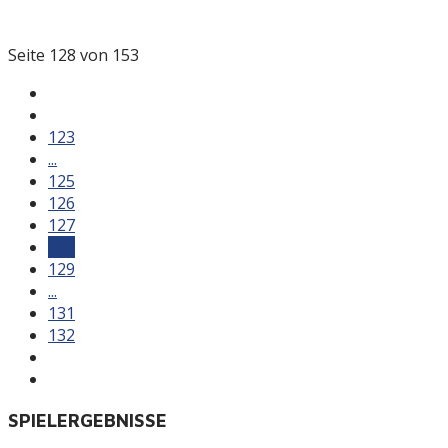
Seite 128 von 153
123
...
125
126
127
128
129
...
131
132
SPIELERGEBNISSE