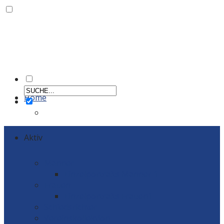
Home
Aktiv
Männer
Einzelportraits Männer 1
Frauen
Einzelportraits Frauen1
Schiedsrichter
Vereinskollektion