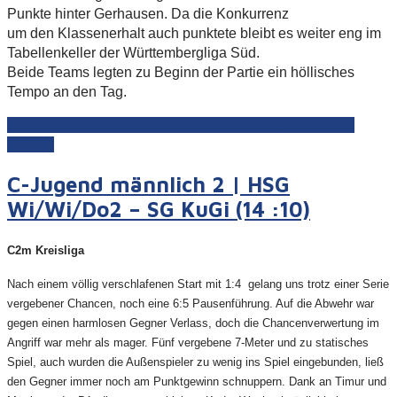
Punkte hinter Gerhausen. Da die Konkurrenz
um den Klassenerhalt auch punktete bleibt es weiter eng im
Tabellenkeller der Württembergliga Süd.
Beide Teams legten zu Beginn der Partie ein höllisches
Tempo an den Tag.
Weiterlesen: Männer 1 | HSG WiWiDo - TV Gerhausen
(26:22)
C-Jugend männlich 2 | HSG
Wi/Wi/Do2 – SG KuGi (14 :10)
C2m Kreisliga
Nach einem völlig verschlafenen Start mit 1:4 gelang uns trotz einer Serie
vergebener Chancen, noch eine 6:5 Pausenführung. Auf die Abwehr war
gegen einen harmlosen Gegner Verlass, doch die Chancenverwertung im
Angriff war mehr als mager. Fünf vergebene 7-Meter und zu statisches
Spiel, auch wurden die Außenspieler zu wenig ins Spiel eingebunden, ließ
den Gegner immer noch am Punktgewinn schnuppern. Dank an Timur und