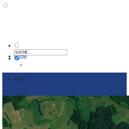
Home
Aktiv
Männer
Einzelportraits Männer 1
Frauen
Einzelportraits Frauen1
Schiedsrichter
Vereinskollektion