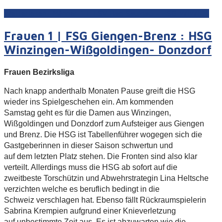
Weiterlesen: Männer 1 | TSV Bad Saulgau - HSG WiWiDo
Frauen 1 | FSG Giengen-Brenz : HSG
Winzingen-Wißgoldingen- Donzdorf
Frauen Bezirksliga
Nach knapp anderthalb Monaten Pause greift die HSG
wieder ins Spielgeschehen ein. Am kommenden
Samstag geht es für die Damen aus Winzingen,
Wißgoldingen und Donzdorf zum Aufsteiger aus Giengen
und Brenz. Die HSG ist Tabellenführer wogegen sich die
Gastgeberinnen in dieser Saison schwertun und
auf dem letzten Platz stehen. Die Fronten sind also klar
verteilt. Allerdings muss die HSG ab sofort auf die
zweitbeste Torschützin und Abwehrstrategin Lina Heltsche
verzichten welche es beruflich bedingt in die
Schweiz verschlagen hat. Ebenso fällt Rückraumspielerin
Sabrina Krempien aufgrund einer Knieverletzung
auf unbestimmte Zeit aus. Es ist abzuwarten wie die