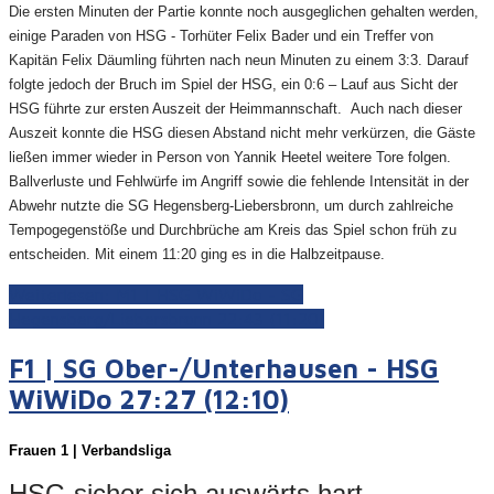
Die ersten Minuten der Partie konnte noch ausgeglichen gehalten werden,
einige Paraden von HSG - Torhüter Felix Bader und ein Treffer von
Kapitän Felix Däumling führten nach neun Minuten zu einem 3:3. Darauf
folgte jedoch der Bruch im Spiel der HSG, ein 0:6 – Lauf aus Sicht der
HSG führte zur ersten Auszeit der Heimmannschaft. Auch nach dieser
Auszeit konnte die HSG diesen Abstand nicht mehr verkürzen, die Gäste
ließen immer wieder in Person von Yannik Heetel weitere Tore folgen.
Ballverluste und Fehlwürfe im Angriff sowie die fehlende Intensität in der
Abwehr nutzte die SG Hegensberg-Liebersbronn, um durch zahlreiche
Tempogegenstöße und Durchbrüche am Kreis das Spiel schon früh zu
entscheiden. Mit einem 11:20 ging es in die Halbzeitpause.
Weiterlesen: M1 | HSG WiWiDo - SG
Hegensberg/Liebersbronn 22:43 (11:20)
F1 | SG Ober-/Unterhausen - HSG
WiWiDo 27:27 (12:10)
Frauen
1 | Verbandsliga
HSG sicher sich auswärts hart