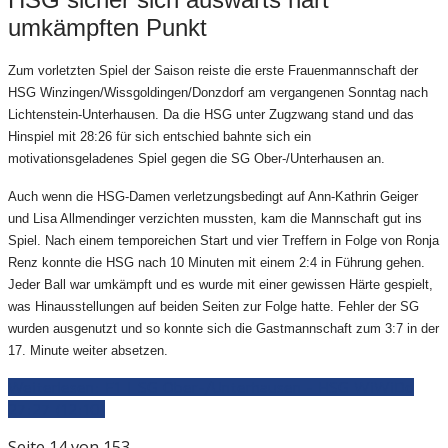
umkämpften Punkt
Zum vorletzten Spiel der Saison reiste die erste Frauenmannschaft der
HSG Winzingen/Wissgoldingen/Donzdorf am vergangenen Sonntag nach
Lichtenstein-Unterhausen. Da die HSG unter Zugzwang stand und das
Hinspiel mit 28:26 für sich entschied bahnte sich ein
motivationsgeladenes Spiel gegen die SG Ober-/Unterhausen an.
Auch wenn die HSG-Damen verletzungsbedingt auf Ann-Kathrin Geiger
und Lisa Allmendinger verzichten mussten, kam die Mannschaft gut ins
Spiel. Nach einem temporeichen Start und vier Treffern in Folge von Ronja
Renz konnte die HSG nach 10 Minuten mit einem 2:4 in Führung gehen.
Jeder Ball war umkämpft und es wurde mit einer gewissen Härte gespielt,
was Hinausstellungen auf beiden Seiten zur Folge hatte. Fehler der SG
wurden ausgenutzt und so konnte sich die Gastmannschaft zum 3:7 in der
17. Minute weiter absetzen.
Weiterlesen: F1 | SG Ober-/Unterhausen - HSG WiWiDo
27:27 (12:10)
Seite 14 von 153