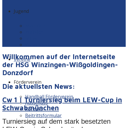
Jugend
Männlich
Weiblich
Minis
Vereinskollektion
Willkommen auf der Internetseite
Vereine
der HSG Winzingen-Wißgoldingen-
Donzdorf
Förderverein
Die aktuellsten News:
Handball Förderverein
Cw 1 | Turniersieg beim LEW-Cup in
Ausschuss
Schwabmünchen
Kontakt
Beitrittsformular
Turniersieg auf dem stark besetzten