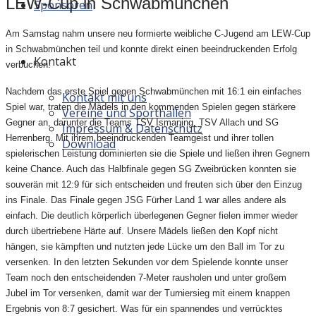
LEW-Cup in Schwabmünchen
Sponsoren
Am Samstag nahm unsere neu formierte weibliche C-Jugend am LEW-Cup
in Schwabmünchen teil und konnte direkt einen beeindruckenden Erfolg
Kontakt
verbuchen.
Nachdem das erste Spiel gegen Schwabmünchen mit 16:1 ein einfaches
Kontakt mit uns
Spiel war, traten die Mädels in den kommenden Spielen gegen stärkere
Vereine und Sporthallen
Gegner an, darunter die Teams TSV Ismaning, TSV Allach und SG
Impressum & Datenschutz
Herrenberg. Mit ihrem beeindruckenden Teamgeist und ihrer tollen
Download
spielerischen Leistung dominierten sie die Spiele und ließen ihren Gegnern
keine Chance. Auch das Halbfinale gegen SG Zweibrücken konnten sie
souverän mit 12:9 für sich entscheiden und freuten sich über den Einzug
ins Finale. Das Finale gegen JSG Fürher Land 1 war alles andere als
einfach. Die deutlich körperlich überlegenen Gegner fielen immer wieder
durch übertriebene Härte auf. Unsere Mädels ließen den Kopf nicht
hängen, sie kämpften und nutzten jede Lücke um den Ball im Tor zu
versenken. In den letzten Sekunden vor dem Spielende konnte unser
Team noch den entscheidenden 7-Meter rausholen und unter großem
Jubel im Tor versenken, damit war der Turniersieg mit einem knappen
Ergebnis von 8:7 gesichert. Was für ein spannendes und verrücktes