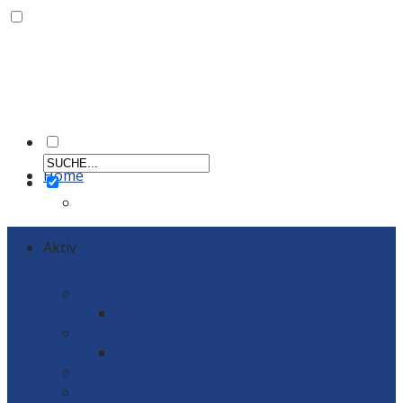
Home
Aktiv
Männer
Einzelportraits Männer 1
Frauen
Einzelportraits Frauen1
Schiedsrichter
Vereinskollektion