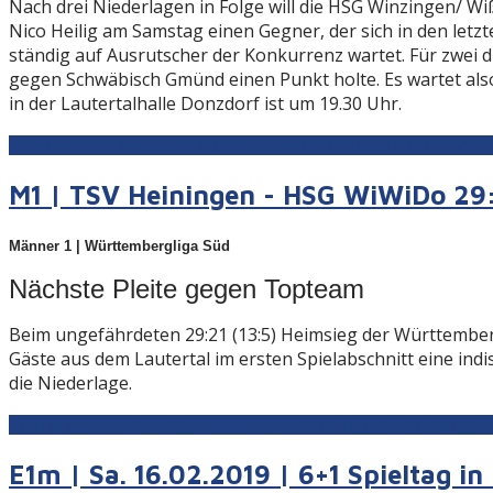
Nach drei Niederlagen in Folge will die HSG Winzingen/ W
Nico Heilig am Samstag einen Gegner, der sich in den letz
ständig auf Ausrutscher der Konkurrenz wartet. Für zwei d
gegen Schwäbisch Gmünd einen Punkt holte. Es wartet also 
in der Lautertalhalle Donzdorf ist um 19.30 Uhr.
Weiterlesen: M1 | Sa. 23.02.2019 - 19:30 Uhr | HSG WiWiDo
M1 | TSV Heiningen - HSG WiWiDo 29:
Männer 1 | Württembergliga Süd
Nächste Pleite gegen Topteam
Beim ungefährdeten 29:21 (13:5) Heimsieg der Württembe
Gäste aus dem Lautertal im ersten Spielabschnitt eine indi
die Niederlage.
Weiterlesen: M1 | TSV Heiningen - HSG WiWiDo 29:21 (13:5
E1m | Sa. 16.02.2019 | 6+1 Spieltag i