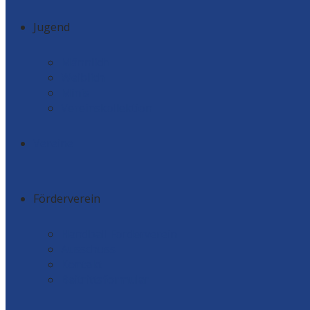
Jugend
Männlich
Weiblich
Minis
Vereinskollektion
Vereine
Förderverein
Handball Förderverein
Ausschuss
Kontakt
Beitrittsformular