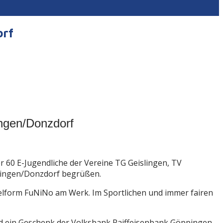
orf
ngen/Donzdorf
 60 E-Jugendliche der Vereine TG Geislingen, TV
dingen/Donzdorf begrüßen.
ielform FuNiNo am Werk. Im Sportlichen und immer fairen
und ein Geschenk der Volksbank Raiffeisenbank Göppingen.