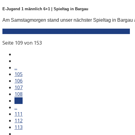
E-Jugend 1 männlich 6+1 | Spieltag in Bargau
Am Samstagmorgen stand unser nächster Spieltag in Bargau a
Weiterlesen: E1m | Sa. 16.02.2019 | 6+1 Spieltag in Bargau
Seite 109 von 153
...
105
106
107
108
109
...
111
112
113