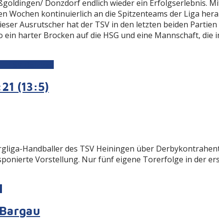
ißgoldingen/ Donzdorf endlich wieder ein Erfolgserlebnis.
ten Wochen kontinuierlich an die Spitzenteams der Liga her
ieser Ausrutscher hat der TSV in den letzten beiden Partie
ein harter Brocken auf die HSG und eine Mannschaft, die im 
 - TSV Deizisau
21 (13:5)
rg­liga-Handballer des TSV Heiningen über Derbykontrahe
sponierte Vorstellung. Nur fünf eigene Torerfolge in der er
)
n Bargau