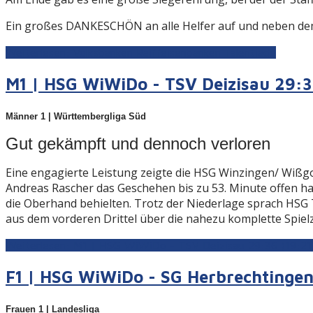
Ein großes DANKESCHÖN an alle Helfer auf und neben dem 
Weiterlesen: Volksbanken Raiffeisenbanken Talentiade
M1 | HSG WiWiDo - TSV Deizisau 29:36
Männer 1 | Württembergliga Süd
Gut gekämpft und dennoch verloren
Eine engagierte Leistung zeigte die HSG Winzingen/ Wiß
Andreas Rascher das Geschehen bis zu 53. Minute offen hal
die Oberhand behielten. Trotz der Niederlage sprach HSG
aus dem vorderen Drittel über die nahezu komplette Spielze
Weiterlesen: M1 | HSG WiWiDo - TSV Deizisau 29:36 (19:21
F1 | HSG WiWiDo - SG Herbrechtingen
Frauen 1 | Landesliga