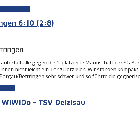
1:18 (17:11)
gen 6:10 (2:8)
tringen
er Lautertalhalle gegen die 1. platzierte Mannschaft der SG 
nnen nicht leicht ein Tor zu erzielen. Wir standen kompakt
Bargau/Bettringen sehr schwer und so führte die gegnerisch
0 (2:8)
G WiWiDo - TSV Deizisau