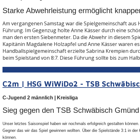
Starke Abwehrleistung ermöglicht knappe
Am vergangenen Samstag war die Spielgemeinschaft aus Her
Führung. Im Gegenzug holte Anne Kässer durch eine schöne
man den ersten Siebenmeter. Da die Abwehr in diesem Spiel
Kapitänin Magdalene Holzapfel und Anne Kässer waren es di
Handballspielgemeinschaft erzielte Sabrina Krempien durc
beim Spielstand von 8:7. Diese Führung sollte bis zum Hal
Weiterlesen: F1 | HSG WiWiDo - SG Herbrechtingen/Bolheim 
C2m | HSG WiWiDo2 - TSB Schwäbisch
C-
Jugend 2 männlich | Kreisliga
Sieg gegen den TSB Schwäbisch Gmün
Unser letztes Saisonspiel haben wir nochmals erfolgreich gestalten könne
Gegner das wir das Spiel gewinnen wollten. Über die Spielstände 3:1 in der 
können.