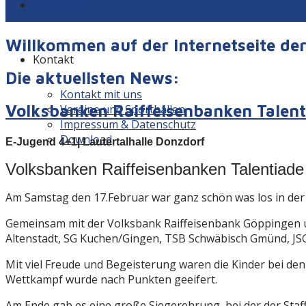
Sponsoren
Willkommen auf der Internetseite d
Kontakt
Die aktuellsten News:
Kontakt mit uns
Volksbanken Raiffeisenbanken Talent
Vereine und Sporthallen
Impressum & Datenschutz
Download
E-Jugend 4+1| Lautertalhalle Donzdorf
Volksbanken Raiffeisenbanken Talentiad
Am Samstag den 17.Februar war ganz schön was los in der 
Gemeinsam mit der Volksbank Raiffeisenbank Göppingen un
Altenstadt, SG Kuchen/Gingen, TSB Schwäbisch Gmünd, JS
Mit viel Freude und Begeisterung waren die Kinder bei d
Wettkampf wurde nach Punkten geeifert.
Am Ende gab es eine große Siegerehrung, bei der der Staf