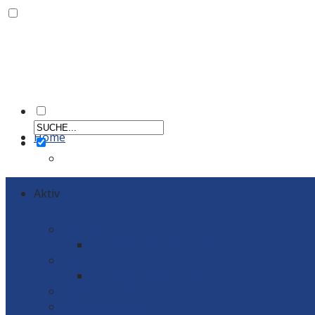
Home
Aktiv
Männer
Einzelportraits Männer 1
Frauen
Einzelportraits Frauen1
Schiedsrichter
Vereinskollektion