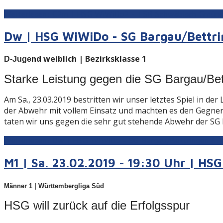
Weiterlesen: C2m | HSG WiWiDo2 - TSB Schwäbisch Gmünd 3
Dw | HSG WiWiDo - SG Bargau/Bettrin
nd weiblich | Bezirksklasse 1
D-Juge
Starke Leistung gegen die SG Bargau/Bet
Am Sa., 23.03.2019 bestritten wir unser letztes Spiel in d
der Abwehr mit vollem Einsatz und machten es den Gegneri
taten wir uns gegen die sehr gut stehende Abwehr der SG 
Weiterlesen: Dw | HSG WiWiDo - SG Bargau/Bettringen 6:1
M1 | Sa. 23.02.2019 - 19:30 Uhr | HS
Männer 1 | Württembergliga Süd
HSG will zurück auf die Erfolgsspur