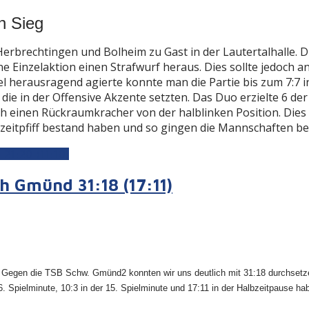
n Sieg
brechtingen und Bolheim zu Gast in der Lautertalhalle. Di
 Einzelaktion einen Strafwurf heraus. Dies sollte jedoch a
 herausragend agierte konnte man die Partie bis zum 7:7 in
e in der Offensive Akzente setzten. Das Duo erzielte 6 der 
h einen Rückraumkracher von der halblinken Position. Dies 
bzeitpfiff bestand haben und so gingen die Mannschaften bei
21:20 (11:10)
 Gmünd 31:18 (17:11)
d
n. Gegen die TSB Schw. Gmünd2 konnten wir uns deutlich mit 31:18 durchsetz
6. Spielminute, 10:3 in der 15. Spielminute und 17:11 in der Halbzeitpause hab