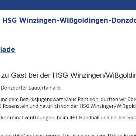
er HSG Winzingen-Wißgoldingen-Donzd
iade
e zu Gast bei der HSG Winzingen/Wißgoldi
Donzdorfer Lautertalhalle.
d dem Bezirksjugendwart Klaus Pantleon, durften wir über
G Rosenstein und natürlich von der HSG Winzingen/Wißgol
en koordinativenÜbungen, beim 4+1 Handball und bei der Sp
felabschluß gefeiert wurde. Für alle gab es eine Urkunde 