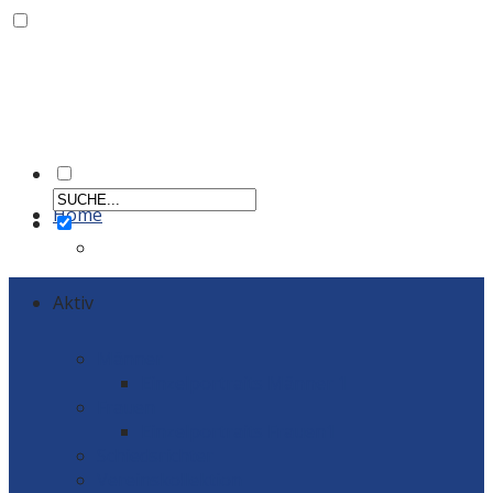
Home
Aktiv
Männer
Einzelportraits Männer 1
Frauen
Einzelportraits Frauen1
Schiedsrichter
Vereinskollektion