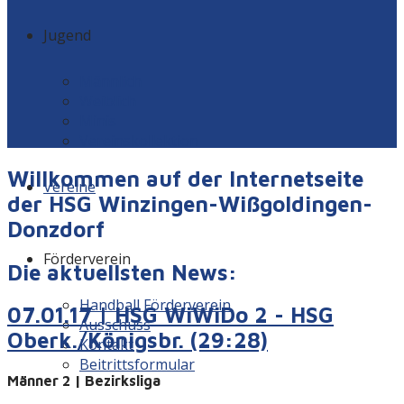
Jugend
Männlich
Weiblich
Minis
Vereinskollektion
Willkommen auf der Internetseite
Vereine
der HSG Winzingen-Wißgoldingen-
Donzdorf
Förderverein
Die aktuellsten News:
Handball Förderverein
07.01.17 | HSG WiWiDo 2 - HSG
Ausschuss
Oberk./Königsbr. (29:28)
Kontakt
Beitrittsformular
Männer 2 | Bezirksliga