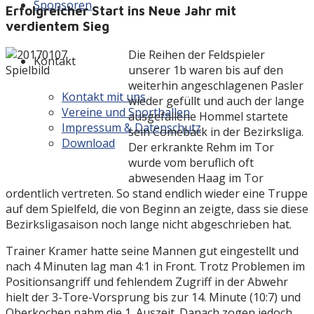
Sponsoren
Erfolgreicher Start ins Neue Jahr mit
verdientem Sieg
Die Reihen der Feldspieler
Kontakt
unserer 1b waren bis auf den
weiterhin angeschlagenen Pasler
Kontakt mit uns
wieder gefüllt und auch der lange
Vereine und Sporthallen
ausgefallene Hommel startete
Impressum & Datenschutz
sein Comeback in der Bezirksliga.
Download
Der erkrankte Rehm im Tor
wurde vom beruflich oft
abwesenden Haag im Tor
ordentlich vertreten. So stand endlich wieder eine Truppe
auf dem Spielfeld, die von Beginn an zeigte, dass sie diese
Bezirksligasaison noch lange nicht abgeschrieben hat.
Trainer Kramer hatte seine Mannen gut eingestellt und
nach 4 Minuten lag man 4:1 in Front. Trotz Problemen im
Positionsangriff und fehlendem Zugriff in der Abwehr
hielt der 3-Tore-Vorsprung bis zur 14. Minute (10:7) und
Oberkochen nahm die 1. Auszeit. Danach zogen jedoch