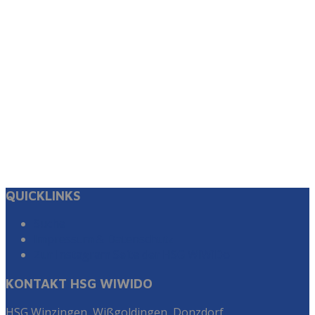
QUICKLINKS
Suche
Impressum & Datenschutz
Zur Instagram Seite der HSG WiWiDo
KONTAKT HSG WIWIDO
HSG Winzingen, Wißgoldingen, Donzdorf