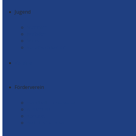
Jugend
Männlich
Weiblich
Minis
Vereinskollektion
Vereine
Förderverein
Handball Förderverein
Ausschuss
Kontakt
Beitrittsformular