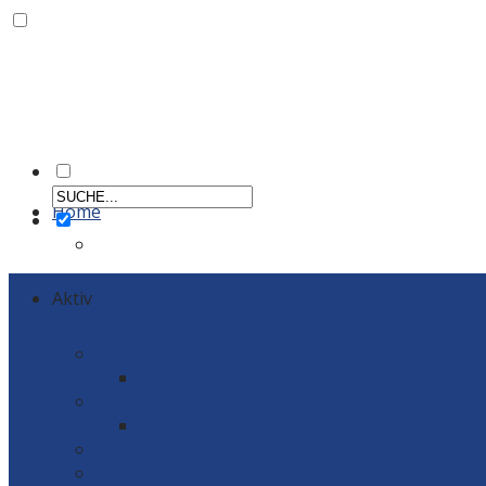
Home
Aktiv
Männer
Einzelportraits Männer 1
Frauen
Einzelportraits Frauen1
Schiedsrichter
Vereinskollektion