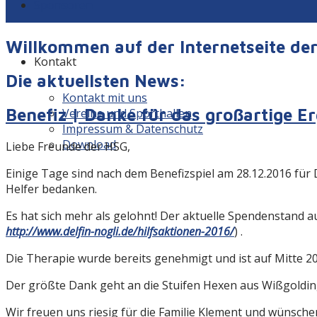
Sponsoren
Willkommen auf der Internetseite d
Kontakt
Die aktuellsten News:
Kontakt mit uns
Benefiz | Danke für das großartige E
Vereine und Sporthallen
Impressum & Datenschutz
Download
Liebe Freunde der HSG,
Einige Tage sind nach dem Benefizspiel am 28.12.2016 für
Helfer bedanken.
Es hat sich mehr als gelohnt! Der aktuelle Spendenstand a
http://www.delfin-nogli.de/hilfsaktionen-2016/
) .
Die Therapie wurde bereits genehmigt und ist auf Mitte 2
Der größte Dank geht an die Stuifen Hexen aus Wißgoldin
Wir freuen uns riesig für die Familie Klement und wünschen