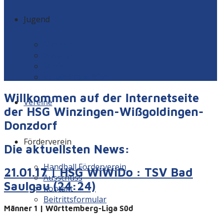
Jugend
Männlich
Weiblich
Minis
Vereinskollektion
Willkommen auf der Internetseite
Vereine
der HSG Winzingen-Wißgoldingen-
Donzdorf
Förderverein
Die aktuellsten News:
Handball Förderverein
21.01.17 | HSG WiWiDo : TSV Bad
Ausschuss
Saulgau (24:24)
Kontakt
Beitrittsformular
Männer 1 | Württemberg-Liga Süd