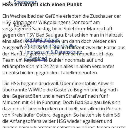
Sponsoren
HSG erkämpft sich einen Punkt
Ein Wechselbad der Gefühle erlebten die Zuschauer der
HSG Winzingen/ Wißgoldingen/ Donzdorf am
Kontakt
vergangenen Samstag beim Spiel ihrer Mannschaft
gegen den TSV Bad Saulgau. Erst schien man in Halbzeit
Kontakt mit uns
eins alles im Griff zu haben um dann doch wieder den
Vereine und Sporthallen
Ausgleich zu kassieren und in Halbzeit zwei die Partie aus
Impressum & Datenschutz
der Hand zu geben. Doch am Ende rappelte sich das
Download
Team um Kapitän Flo Bühler nochmals auf und
erkämpfte sich mit 24:24 ein alles in allem verdientes
Unentschieden gegen den Tabellenneunten.
Die HSG begann druckvoll. Über eine stabile Abwehr
überrannte WiWiDo die Gäste zu Beginn und lag nach
drei Gegenstößen und einem Strafwurf nach fünf
Minuten mit 4:1 in Führung. Doch Bad Saulgau ließ sich
davon nicht beeindrucken und hielt, vor allem in Person
von Kreisläufer Osterc, dagegen. So hatten sie beim 5:5
die Anfangsoffensive der HSG wieder egalisiert und
gingen beim 5:6 erstmals selbst in Führung. Einem passte