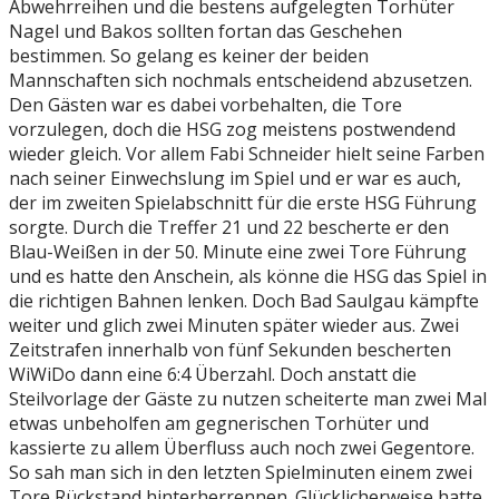
Abwehrreihen und die bestens aufgelegten Torhüter
Nagel und Bakos sollten fortan das Geschehen
bestimmen. So gelang es keiner der beiden
Mannschaften sich nochmals entscheidend abzusetzen.
Den Gästen war es dabei vorbehalten, die Tore
vorzulegen, doch die HSG zog meistens postwendend
wieder gleich. Vor allem Fabi Schneider hielt seine Farben
nach seiner Einwechslung im Spiel und er war es auch,
der im zweiten Spielabschnitt für die erste HSG Führung
sorgte. Durch die Treffer 21 und 22 bescherte er den
Blau-Weißen in der 50. Minute eine zwei Tore Führung
und es hatte den Anschein, als könne die HSG das Spiel in
die richtigen Bahnen lenken. Doch Bad Saulgau kämpfte
weiter und glich zwei Minuten später wieder aus. Zwei
Zeitstrafen innerhalb von fünf Sekunden bescherten
WiWiDo dann eine 6:4 Überzahl. Doch anstatt die
Steilvorlage der Gäste zu nutzen scheiterte man zwei Mal
etwas unbeholfen am gegnerischen Torhüter und
kassierte zu allem Überfluss auch noch zwei Gegentore.
So sah man sich in den letzten Spielminuten einem zwei
Tore Rückstand hinterherrennen. Glücklicherweise hatte