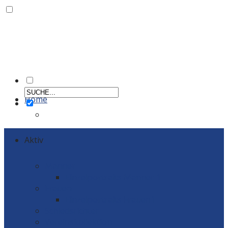
Home
Aktiv
Männer
Einzelportraits Männer 1
Frauen
Einzelportraits Frauen1
Schiedsrichter
Vereinskollektion