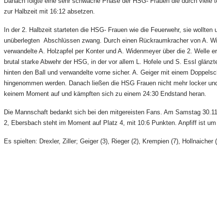
Danach folgte eine sehr schwache Phase der HSG- Frauen die durch viele te
zur Halbzeit mit 16:12 absetzen.
In der 2. Halbzeit starteten die HSG- Frauen wie die Feuerwehr, sie wollt
unüberlegten Abschlüssen zwang. Durch einen Rückraumkracher von A. Wide
verwandelte A. Holzapfel per Konter und A. Widenmeyer über die 2. Welle er
brutal starke Abwehr der HSG, in der vor allem L. Hofele und S. Essl glänz
hinten den Ball und verwandelte vorne sicher. A. Geiger mit einem Doppelsc
hingenommen werden. Danach ließen die HSG Frauen nicht mehr locker und b
keinem Moment auf und kämpften sich zu einem 24:30 Endstand heran.
Die Mannschaft bedankt sich bei den mitgereisten Fans. Am Samstag 30.11
2, Ebersbach steht im Moment auf Platz 4, mit 10:6 Punkten. Anpfiff ist um 
Es spielten: Drexler, Ziller; Geiger (3), Rieger (2), Krempien (7), Hollnaiche