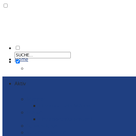
Home
Aktiv
Männer
Einzelportraits Männer 1
Frauen
Einzelportraits Frauen1
Schiedsrichter
Vereinskollektion