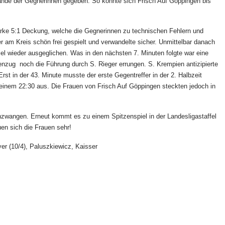
Hände der Gegnerinnen gegeben. So konnte sich Frisch Auf Göppingen bis
tarke 5:1 Deckung, welche die Gegnerinnen zu technischen Fehlern und
m Kreis schön frei gespielt und verwandelte sicher. Unmittelbar danach
iel wieder ausgeglichen. Was in den nächsten 7. Minuten folgte war eine
genzug noch die Führung durch S. Rieger errungen. S. Krempien antizipierte
st in der 43. Minute musste der erste Gegentreffer in der 2. Halbzeit
einem 22:30 aus. Die Frauen von Frisch Auf Göppingen steckten jedoch in
wangen. Erneut kommt es zu einem Spitzenspiel in der Landesligastaffel
uen sich die Frauen sehr!
eyer (10/4), Paluszkiewicz, Kaisser