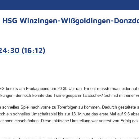
er HSG Winzingen-Wißgoldingen-Donzd
24:30 (16:12)
 bereits am Freitagabend um 20:30 Uhr ran. Erneut musste man leider auf di
ankungen, dennoch konnte das Trainergespann Talatschek/ Schmid mit einer vo
in schnelles Spiel nach vorne zu Torerfolgen zu kommen. Dadurch gestaltete
h ein schnelles Umschaltspiel bis zur 13. Minute das erste Mal auf 9:6 abs
gnerinnen einschränken. Diese taktische Umstellung war vorerst von Erfolg gek