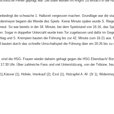
chnische Fehler geprägt war. Die Bälle wurden im Angriff zu einfach in die 
en unbedingt die schwache 1. Halbzeit vergessen machen. Grundlage war die s
nmeyer begann die Wende des Spiels. Keine Minute später wurde S. Rieger a
neut. So war bereits in der 34. Minute, bei dem Spielstand von 16:16, das Sp
ten. Sogar in doppelter Unterzahl wurde kein Tor zugelassen und dafür im Ge
hlag und S. Krempien bauten die Führung bis zur 42. Minute zum 16:21 aus. Er
auten durch das schnelle Umschaltspiel die Führung über ein 20:26 bis zu 
 sind die HSG- Frauen wieder daheim gefragt gegen die HSG Ebersbach/ Bünz
17:30 Uhr. Über zahlreiche Fans und viel Unterstützung, von der Tribüne, fre
r (1),Kässer (1), Hofele, Irtenkauf (2), Essl (1), Holzapfel A.-M. (3/ 1), Widenm