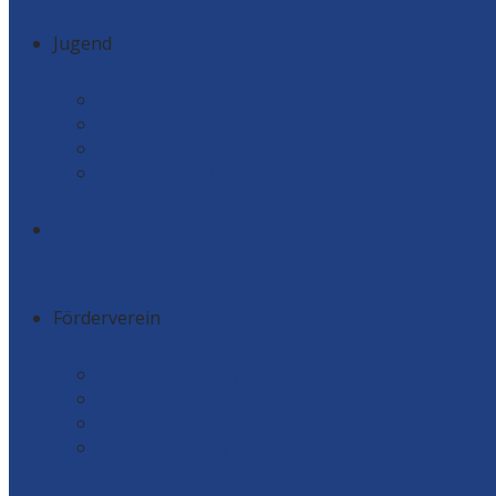
Jugend
Männlich
Weiblich
Minis
Vereinskollektion
Vereine
Förderverein
Handball Förderverein
Ausschuss
Kontakt
Beitrittsformular