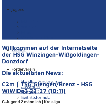
Jugend
Männlich
Weiblich
Minis
Vereinskollektion
Willkommen auf der Internetseite
Vereine
der HSG Winzingen-Wißgoldingen-
Donzdorf
Förderverein
Die aktuellsten News:
Handball Förderverein
C2m | TSG Giengen/Brenz - HSG
Ausschuss
WiWiDo2 22:27 (10:11)
Kontakt
Beitrittsformular
C-Jugend 2 männlich | Kreisliga