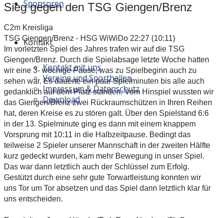
Sponsoren
Sieg gegen den TSG Giengen/Brenz
C2m Kreisliga
TSG Giengen/Brenz - HSG WiWiDo 22:27 (10:11)
Kontakt
Im vorletzten Spiel des Jahres trafen wir auf die TSG
Giengen/Brenz. Durch die Spielabsage letzte Woche hatten
Kontakt mit uns
wir eine 3- wöchige Pause, was zu Spielbeginn auch zu
Vereine und Sporthallen
sehen war. Es dauerte ein paar Spielminuten bis alle auch
Impressum & Datenschutz
gedanklich auf dem Platz standen.
Vom Hinspiel wussten wir
Download
das Giengen/Brenz zwei Rückraumschützen in Ihren Reihen
hat, deren Kreise es zu stören galt. Über den Spielstand 6:6
in der 13. Spielminute ging es dann mit einem knappem
Vorsprung mit 10:11 in die Halbzeitpause. Bedingt das
teilweise 2 Spieler unserer Mannschaft in der zweiten Hälfte
kurz gedeckt wurden, kam mehr Bewegung in unser Spiel.
Das war dann letztlich auch der Schlüssel zum Erfolg.
Gestützt durch eine sehr gute Torwartleistung konnten wir
uns Tor um Tor absetzen und das Spiel dann letztlich klar für
uns entscheiden.