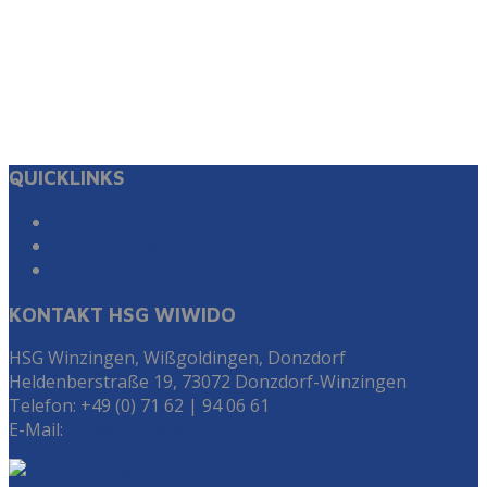
QUICKLINKS
Suche
Impressum & Datenschutz
Zur Instagram Seite der HSG WiWiDo
KONTAKT HSG WIWIDO
HSG Winzingen, Wißgoldingen, Donzdorf
Heldenberstraße 19, 73072 Donzdorf-Winzingen
Telefon: +49 (0) 71 62 | 94 06 61
E-Mail:
info@hsg-wiwido.de