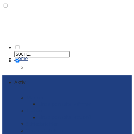
Home
Aktiv
Männer
Einzelportraits Männer 1
Frauen
Einzelportraits Frauen1
Schiedsrichter
Vereinskollektion