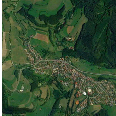
Jugend
Männlich
Weiblich
Minis
Vereinskollektion
Vereine
Förderverein
Handball Förderverein
Ausschuss
Kontakt
Beitrittsformular