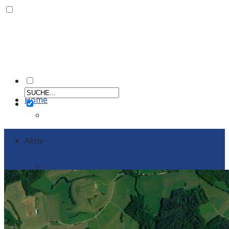
Home
Aktiv
Männer
Einzelportraits Männer 1
Frauen
Einzelportraits Frauen1
Schiedsrichter
Vereinskollektion