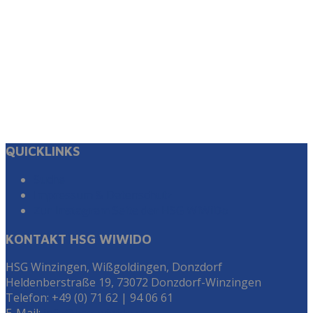
QUICKLINKS
Suche
Impressum & Datenschutz
Zur Instagram Seite der HSG WiWiDo
KONTAKT HSG WIWIDO
HSG Winzingen, Wißgoldingen, Donzdorf
Heldenberstraße 19, 73072 Donzdorf-Winzingen
Telefon: +49 (0) 71 62 | 94 06 61