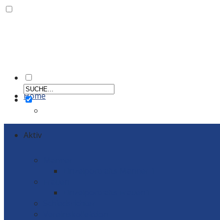
Home
Aktiv
Männer
Einzelportraits Männer 1
Frauen
Einzelportraits Frauen1
Schiedsrichter
Vereinskollektion