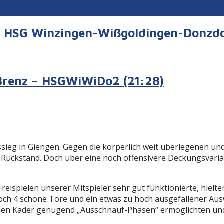
er HSG Winzingen-Wißgoldingen-Donzd
Brenz – HSGWiWiDo2 (21:28)
ieg in Giengen. Gegen die körperlich weit überlegenen un
n Rückstand. Doch über eine noch offensivere Deckungsvarian
 Freispielen unserer Mitspieler sehr gut funktionierte, hielt
noch 4 schöne Tore und ein etwas zu hoch ausgefallener Au
einen Kader genügend „Ausschnauf-Phasen“ ermöglichten und