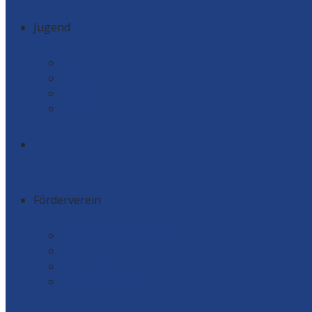
Jugend
Männlich
Weiblich
Minis
Vereinskollektion
Vereine
Förderverein
Handball Förderverein
Ausschuss
Kontakt
Beitrittsformular