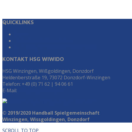
QUICKLINKS
Suche
Impressum & Datenschutz
Zur Instagram Seite der HSG WiWiDo
KONTAKT HSG WIWIDO
HSG Winzingen, Wißgoldingen, Donzdorf
Heldenberstraße 19, 73072 Donzdorf-Winzingen
Telefon: +49 (0) 71 62 | 94 06 61
E-Mail:
info@hsg-wiwido.de
© 2019/2020 Handball Spielgemeinschaft
Winzingen, Wissgoldingen, Donzdorf
SCROLL TO TOP