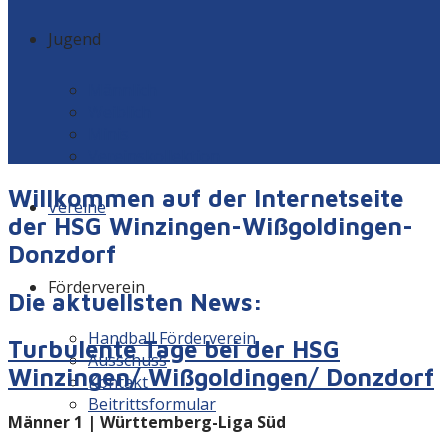
Jugend
Männlich
Weiblich
Minis
Vereinskollektion
Willkommen auf der Internetseite
Vereine
der HSG Winzingen-Wißgoldingen-
Donzdorf
Förderverein
Die aktuellsten News:
Handball Förderverein
Turbulente Tage bei der HSG
Ausschuss
Winzingen/ Wißgoldingen/ Donzdorf
Kontakt
Beitrittsformular
Männer 1 | Württemberg-Liga Süd