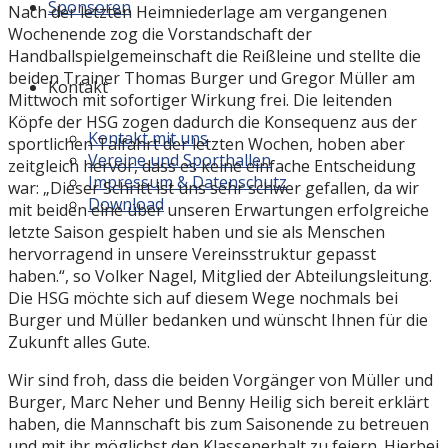
Sponsoren
Nach der letzten Heimniederlage am vergangenen
Wochenende zog die Vorstandschaft der
Handballspielgemeinschaft die Reißleine und stellte die
beiden Trainer Thomas Burger und Gregor Müller am
Kontakt
Mittwoch mit sofortiger Wirkung frei. Die leitenden
Köpfe der HSG zogen dadurch die Konsequenz aus der
Kontakt mit uns
sportlichen Talfahrt der letzten Wochen, hoben aber
Vereine und Sporthallen
zeitgleich hervor, dass es keine einfache Entscheidung
Impressum & Datenschutz
war: „Dieser Schritt ist uns sehr schwer gefallen, da wir
Download
mit beiden eine über unseren Erwartungen erfolgreiche
letzte Saison gespielt haben und sie als Menschen
hervorragend in unsere Vereinsstruktur gepasst
haben.“, so Volker Nagel, Mitglied der Abteilungsleitung.
Die HSG möchte sich auf diesem Wege nochmals bei
Burger und Müller bedanken und wünscht Ihnen für die
Zukunft alles Gute.
Wir sind froh, dass die beiden Vorgänger von Müller und
Burger, Marc Neher und Benny Heilig sich bereit erklärt
haben, die Mannschaft bis zum Saisonende zu betreuen
und mit ihr möglichst den Klassenerhalt zu feiern. Hierbei