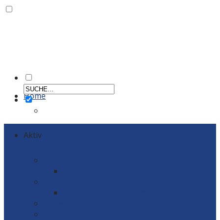
Home
Aktiv
Männer
Einzelportraits Männer 1
Frauen
Einzelportraits Frauen1
Schiedsrichter
Vereinskollektion