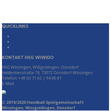
QUICKLINKS
Suche
Impressum & Datenschutz
Zur Instagram Seite der HSG WiWiDo
KONTAKT HSG WIWIDO
HSG Winzingen, Wißgoldingen, Donzdorf
Heldenberstraße 19, 73072 Donzdorf-Winzingen
Telefon: +49 (0) 71 62 | 94 06 61
E-Mail:
info@hsg-wiwido.de
© 2019/2020 Handball Spielgemeinschaft
Winzingen, Wissgoldingen, Donzdorf