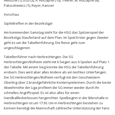
Heltsche (1), Essl (3), A. Holzapfel (10), Thierer, M. Holzapfel (6),
Paluszkiewicz (1), Rayer, Kaisser
Vorschau:
Gipfeltreffen in der Bezirksliga!
Am kommenden Samstag steht für die HSG das Spitzenspiel der
Bezirksliga Stauferland auf dem Plan. Im Spiel Erster gegen Zweiter
geht es um die Tabellenführung. Die Reise geht zum
ungeschlagenen
Tabellenführer nach Herbrechtingen. Die SG
Herbrechtingen/Bolheim steht mit 6 Siegen aus 6 Spielen auf Platz 1
der Tabelle. Mit einem Sieg könnte die HSG die Tabellenführung
erobern. Dies wird aber alles Andere als ein leichtes Unterfangen.
Die SG Herbrechtingen/Bolheim verfügt mit den Geschwistern
Oberling über 2 brandgefährliche Konterspielerinen. Durch die beste
Abwehrreihe der Liga profitiert die SG immer wieder durch Ihr
schnelles Angriffsspiel. Es ist also alles für einen
Handballleckerbissen hergerichtet. Spielbeginn in der Bibrishalle in
Herbrechtingen ist um 17:30. Um in Herbrechtingen bestehen zu
können benötigt die Mannschaft zahlreiche Unterstützung der Fans.