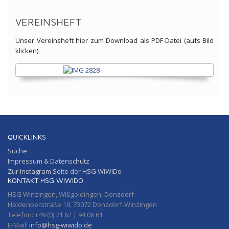
VEREINSHEFT
Unser Vereinsheft hier zum Download als PDF-Datei (aufs Bild
klicken)
QUICKLINKS
Suche
Impressum & Datenschutz
Zur Instagram Seite der HSG WiWiDo
KONTAKT HSG WIWIDO
HSG Winzingen, Wißgoldingen, Donzdorf
Heldenberstraße 19, 73072 Donzdorf-Winzingen
Telefon: +49 (0) 71 62 | 94 06 61
E-Mail:
info@hsg-wiwido.de