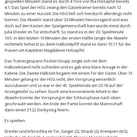
gespielten Minuten stand es durch 4 Tore von Ria Holzapfel bereits
4:1. Das Spiel der HSG zwang den Gästetrainer bereits nach 12
Minuten zu einer Auszeit. Die HSG ließ sich hierdurch allerdings nicht
beirren. Die Abwehr stand über 20 Minuten hervorragend und was
doch auf den Kasten der Spielgemeinschaft kam wurde meist durch
Julia Drexler im Tor entschärft. So stand es in der 20. Spielminute
10:5. in den letzten 10 Minuten der ersten Hälfte langte die Abwehr
nichtmehr beherzt zu. Beim Halbzeitpfiff stand es dann 15:11 für die
Frauen um Kapitänin Magdalene Holzapfel.
Das Trainergespann Fischer/Grupp zeigte sich mit dem
Halbzeitstand nicht zufrieden und es gab eine klare Ansage in der
Kabine. Die Zweite Halbzeit begann mit einem Tor der Gäste. Über 15
Minuten gelang es der HSG nicht, den Vorsprung wesentlich
auszubauen und so war in der 45. Spielminute ein 23:18 auf der
Anzeigetafel zu sehen. Durch eine konzentrierte Arbeit in der
Abwehr konnte der Vorsprung in der Schlussphase nach oben
geschraubt werden. Am Ende der Partie konnte die Mannschaft
dann einen 31:22 Derbysieg feiern.
Es spielten:
Drexler und Krkoschka im Tor, Geiger (2), Straub (2), Krempien (6/2),