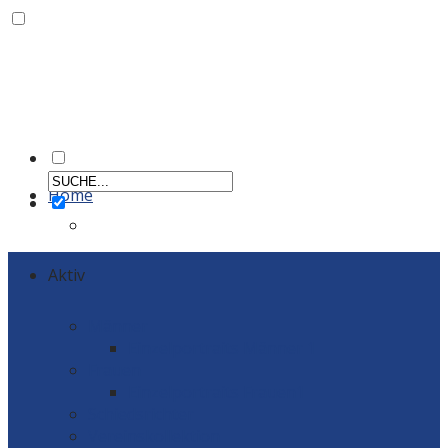
Home
Aktiv
Männer
Einzelportraits Männer 1
Frauen
Einzelportraits Frauen1
Schiedsrichter
Vereinskollektion