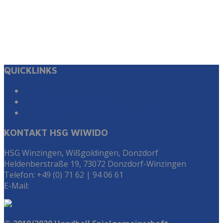
QUICKLINKS
Suche
Impressum & Datenschutz
Zur Instagram Seite der HSG WiWiDo
KONTAKT HSG WIWIDO
HSG Winzingen, Wißgoldingen, Donzdorf
Heldenberstraße 19, 73072 Donzdorf-Winzingen
Telefon: +49 (0) 71 62 | 94 06 61
E-Mail:
info@hsg-wiwido.de