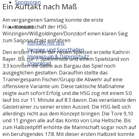
Sponsoren
Ein Auftakt nach Maß
Am vergangenen Samstag konnte die erste
Frauenmannschaft der HSG
Kontakt
Winzingen/Wißgoldingen/Donzdorf einen klaren Sieg
zum Saisonauftakt einfahren
Kontakt mit uns
Vereine und Sporthallen
Den ersten Treffer der neuen Spielzeit erzielte Kathrin
Impressum & Datenschutz
Rayer. Bis zur 7. Spielminute und einem Spielstand von
Download
3:3 konnten die Gäste aus Bargau das Spiel noch
ausgeglichen gestalten. Daraufhin stellte das
Trainergespann Fischer/Grupp die Abwehr auf eine
offensivere Variante um. Diese taktische Maßnahme
zeigte auch sofort Erfolg und die HSG zog mit einem 5:0
lauf bis zur 11. Minute auf 8:3 davon. Das veranlasste den
Gästetrainer zu seiner ersten Auszeit. Die HSG ließ sich
allerdings nicht aus dem Konzept bringen. Die Tore 9,10
und 11 gingen alle auf das Konto von Lina Heltsche. Bis
zum Halbzeitpfiff erhöhte die Mannschaft sogar noch auf
ein beruhigendes 17:8. Mit dieser ersten Halbzeit konnte