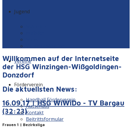
Jugend
Männlich
Weiblich
Minis
Vereinskollektion
Willkommen auf der Internetseite
Vereine
der HSG Winzingen-Wißgoldingen-
Donzdorf
Förderverein
Die aktuellsten News:
Handball Förderverein
16.09.17 | HSG WiWiDo - TV Bargau
Ausschuss
(32:23)
Kontakt
Beitrittsformular
Frauen 1 | Bezirksliga