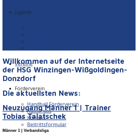
Jugend
Männlich
Weiblich
Minis
Vereinskollektion
Willkommen auf der Internetseite
Vereine
der HSG Winzingen-Wißgoldingen-
Donzdorf
Förderverein
Die aktuellsten News:
Handball Förderverein
Neuzugang Männer 1 | Trainer
Ausschuss
Tobias Talatschek
Kontakt
Beitrittsformular
Männer 1 | Verbandsliga