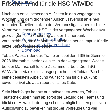
Sponsoren
Frischer Wind für die HSG WiWiDo
Nach den enttäuschenden Auftritten in den vergangenen
Wochen und dem drohenden Anschlussverlust an einen
Kontakt
rettenden Tabellenplatz in der Verbandsliga, sahen sich die
Verantwortlichen der HSG in der vergangenen Woche dazu
Kontakt mit uns
gezwungen, eine Änderung auf der Trainerbank
Vereine und Sporthallen
vorzunehmen, um der Mannschaft einen neuen Impuls für die
Impressum & Datenschutz
letzte Saisonphase zu geben.
Download
Tobias Papsch, der das Traineramt bei der HSG im Sommer
2023 übernahm, bedankte sich in der vergangenen Woche
bei der Mannschaft für die Zusammenarbeit. Die HSG
Wi/Wi/Do bedankt sich ausgesprochen bei Tobias Pasch für
seine geleistete Arbeit und wünscht ihm für die Zukunft
sowohl privat als auch sportlich alles Gute.
Sein Nachfolger konnte nun präsentiert werden, Tobias
Talatschek übernimmt ab sofort die Leitung des Teams und
blickt der Herausforderung schnellstmöglich einen positiven
Aufschwung zu bewirken mit großer Vorfreude und viel