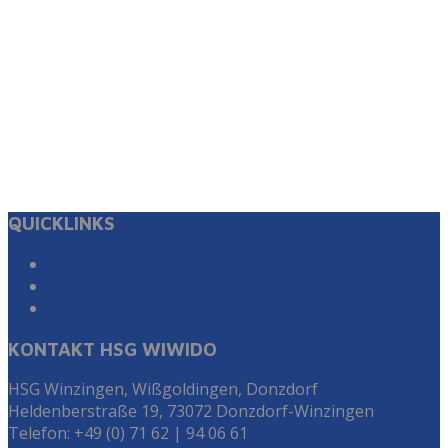
QUICKLINKS
Suche
Impressum & Datenschutz
Zur Instagram Seite der HSG WiWiDo
KONTAKT HSG WIWIDO
HSG Winzingen, Wißgoldingen, Donzdorf
Heldenberstraße 19, 73072 Donzdorf-Winzingen
Telefon: +49 (0) 71 62 | 94 06 61