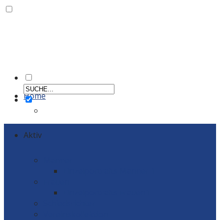
Home
Aktiv
Männer
Einzelportraits Männer 1
Frauen
Einzelportraits Frauen1
Schiedsrichter
Vereinskollektion