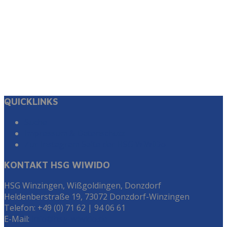
QUICKLINKS
Suche
Impressum & Datenschutz
Zur Instagram Seite der HSG WiWiDo
KONTAKT HSG WIWIDO
HSG Winzingen, Wißgoldingen, Donzdorf
Heldenberstraße 19, 73072 Donzdorf-Winzingen
Telefon: +49 (0) 71 62 | 94 06 61
E-Mail:
info@hsg-wiwido.de