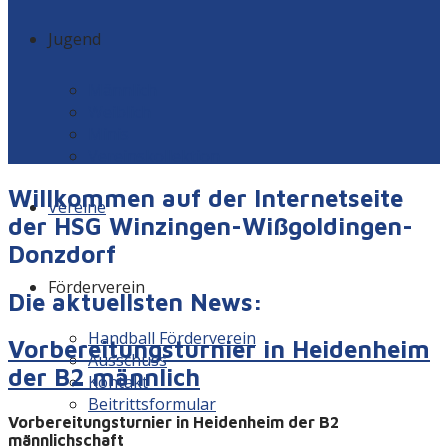
Jugend
Männlich
Weiblich
Minis
Vereinskollektion
Willkommen auf der Internetseite
Vereine
der HSG Winzingen-Wißgoldingen-
Donzdorf
Förderverein
Die aktuellsten News:
Handball Förderverein
Vorbereitungsturnier in Heidenheim
Ausschuss
der B2 männlich
Kontakt
Beitrittsformular
Vorbereitungsturnier in Heidenheim der B2
männlichschaft