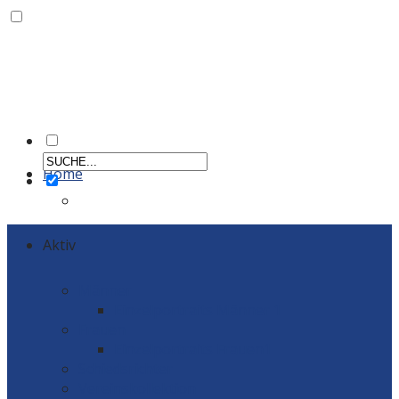
Home
Aktiv
Männer
Einzelportraits Männer 1
Frauen
Einzelportraits Frauen1
Schiedsrichter
Vereinskollektion