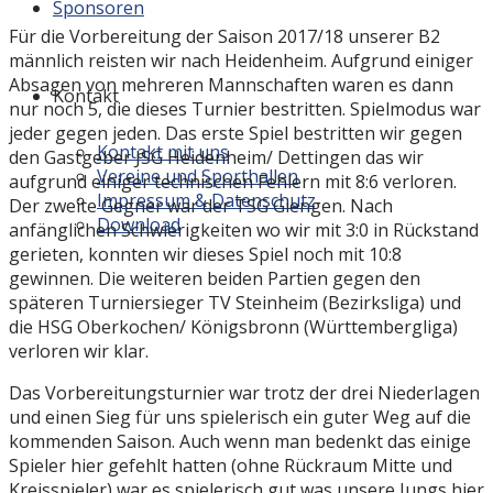
Sponsoren
Für die Vorbereitung der Saison 2017/18 unserer B2
männlich reisten wir nach Heidenheim. Aufgrund einiger
Absagen von mehreren Mannschaften waren es dann
Kontakt
nur noch 5, die dieses Turnier bestritten. Spielmodus war
jeder gegen jeden. Das erste Spiel bestritten wir gegen
Kontakt mit uns
den Gastgeber JSG Heidenheim/ Dettingen das wir
Vereine und Sporthallen
aufgrund einiger technischen Fehlern mit 8:6 verloren.
Impressum & Datenschutz
Der zweite Gegner war der TSG Giengen. Nach
Download
anfänglichen Schwierigkeiten wo wir mit 3:0 in Rückstand
gerieten, konnten wir dieses Spiel noch mit 10:8
gewinnen. Die weiteren beiden Partien gegen den
späteren Turniersieger TV Steinheim (Bezirksliga) und
die HSG Oberkochen/ Königsbronn (Württembergliga)
verloren wir klar.
Das Vorbereitungsturnier war trotz der drei Niederlagen
und einen Sieg für uns spielerisch ein guter Weg auf die
kommenden Saison. Auch wenn man bedenkt das einige
Spieler hier gefehlt hatten (ohne Rückraum Mitte und
Kreisspieler) war es spielerisch gut was unsere Jungs hier