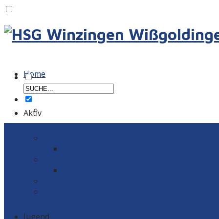
Home
Aktiv
Männer
Einzelportraits Männer 1
Frauen
Einzelportraits Frauen1
Schiedsrichter
Vereinskollektion
Jugend