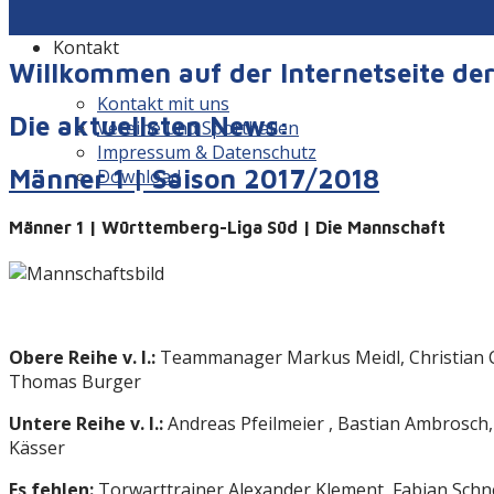
Kontakt
Willkommen auf der Internetseite d
Kontakt mit uns
Die aktuellsten News:
Vereine und Sporthallen
Impressum & Datenschutz
Männer 1 | Saison 2017/2018
Download
Männer 1 | Württemberg-Liga Süd | Die Mannschaft
Obere Reihe v. l.:
Teammanager Markus Meidl, Christian Cor
Thomas Burger
Untere Reihe v. l.:
Andreas Pfeilmeier , Bastian Ambrosch, F
Kä
Es fehlen:
Torwarttrainer Alexander Klement, Fabian Schne