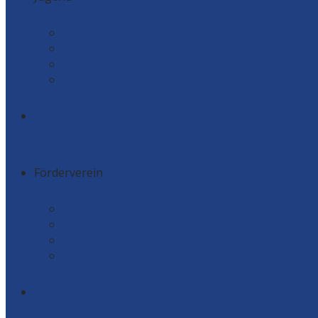
Männlich
Weiblich
Minis
Vereinskollektion
Vereine
Förderverein
Handball Förderverein
Ausschuss
Kontakt
Beitrittsformular
Sponsoren