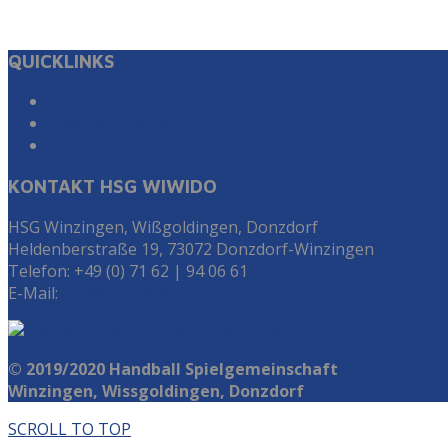
QUICKLINKS
Suche
Impressum & Datenschutz
Zur Instagram Seite der HSG WiWiDo
KONTAKT HSG WIWIDO
HSG Winzingen, Wißgoldingen, Donzdorf
Heldenberstraße 19, 73072 Donzdorf-Winzingen
Telefon: +49 (0) 71 62 | 94 06 61
E-Mail:
info@hsg-wiwido.de
© 2019/2020 Handball Spielgemeinschaft
Winzingen, Wissgoldingen, Donzdorf
SCROLL TO TOP