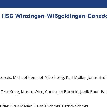
er HSG Winzingen-Wißgoldingen-Donzd
ces, Michael Hommel, Nico Heilig, Karl Müller, Jonas Brühl,
elix Krieg, Marius Wirtl, Christoph Buchele, Janik Baur, Pau
sse
ider, Sven Mader, Dennis Schmid, Patrick Schmid