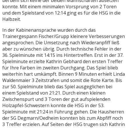
bei dem sich keine der beiden Mannschaften absetzen
konnte. Mit einem minimalen Vorsprung von 2 Toren
und dem Spielstand von 12:14 ging es für die HSG in die
Halbzeit.
In der Kabinenansprache wurden durch das
Trainergespann Fischer/Grupp kleinere Verbesserungen
angesprochen. Die Umsetzung nach Wiederanpfiff ließ
aber zu wünschen übrig. Durch technische Fehler in der
36. Spielminute mit 14:15 ins Hintertreffen. Erst in der 37.
Spielminute erzielte Kathrin Gebhard den ersten Treffer
für Ihre Farben im zweiten Durchgang. Das Spiel blieb
weiterhin hart umkämpft. Binnen 9 Minuten erhielt Linda
Waldenmaier 3 Zeitstrafen und somit die Rote Karte. Bis
zur 50. Spielminute blieb das Spiel ausgeglichen bei
einem Spielstand von 21:21. Durch einen kleinen
Zwischenspurt und 3 Toren der gut aufspielenden
Holzapfel-Schwestern konnte die HSG in der 53.
Spielminute mit 21:24 in Führung gehen. Die Hausherren
der SG Degmarn/Oedheim konnten bis zum Abpfiff noch
3 Treffer erzielen. Auf Seiten der HSG trugen sich Kathrin