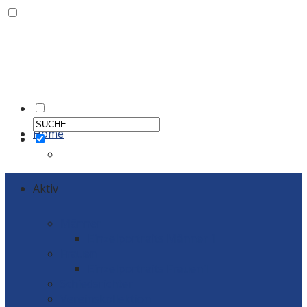
Home
Aktiv
Männer
Einzelportraits Männer 1
Frauen
Einzelportraits Frauen1
Schiedsrichter
Vereinskollektion