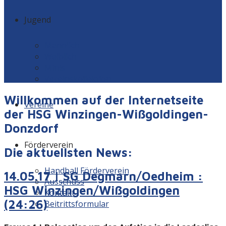
Jugend
Männlich
Weiblich
Minis
Vereinskollektion
Willkommen auf der Internetseite
Vereine
der HSG Winzingen-Wißgoldingen-
Donzdorf
Förderverein
Die aktuellsten News:
Handball Förderverein
14.05.17 | SG Degmarn/Oedheim :
Ausschuss
HSG Winzingen/Wißgoldingen
Kontakt
(24:26)
Beitrittsformular