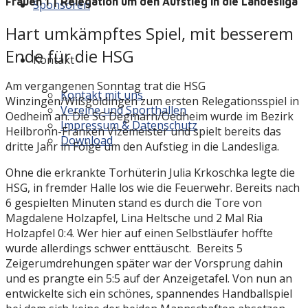
Frauen 1 | Relegation um den Aufstieg in die Landesliga
Sponsoren
Hart umkämpftes Spiel, mit besserem
Ende für die HSG
Kontakt
Am vergangenen Sonntag trat die HSG
Kontakt mit uns
Winzingen/Wißgoldingen zum ersten Relegationsspiel in
Vereine und Sporthallen
Oedheim an. Die SG Degmarn/Oedheim wurde im Bezirk
Impressum & Datenschutz
Heilbronn-Franken Vizemeister und spielt bereits das
Download
dritte Jahr in Folge um den Aufstieg in die Landesliga.
Ohne die erkrankte Torhüterin Julia Krkoschka legte die
HSG, in fremder Halle los wie die Feuerwehr. Bereits nach
6 gespielten Minuten stand es durch die Tore von
Magdalene Holzapfel, Lina Heltsche und 2 Mal Ria
Holzapfel 0:4. Wer hier auf einen Selbstläufer hoffte
wurde allerdings schwer enttäuscht. Bereits 5
Zeigerumdrehungen später war der Vorsprung dahin
und es prangte ein 5:5 auf der Anzeigetafel. Von nun an
entwickelte sich ein schönes, spannendes Handballspiel