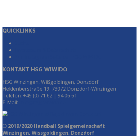
QUICKLINKS
Suche
Impressum & Datenschutz
Zur Instagram Seite der HSG WiWiDo
KONTAKT HSG WIWIDO
HSG Winzingen, Wißgoldingen, Donzdorf
Heldenberstraße 19, 73072 Donzdorf-Winzingen
Telefon: +49 (0) 71 62 | 94 06 61
E-Mail:
info@hsg-wiwido.de
© 2019/2020 Handball Spielgemeinschaft
Winzingen, Wissgoldingen, Donzdorf